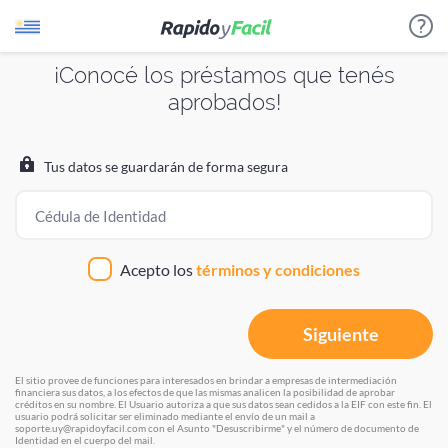
¡Conocé los préstamos que tenés
aprobados!
¿Cómo funciona?
Estamos procesando tus datos
Estamos procesando tus datos
Por favor aguarda unos instantes
Por favor aguarda unos instantes
Evaluamos tu perfil crediticio para identificar los
Tus datos se guardarán de forma segura
créditos o productos a los que podés acceder.
Cédula de Identidad
Te presentamos diferentes prestadores para que
puedas elegir el que más te sirva.
Acepto los
términos y condiciones
Te llaman de las empresas que elijas para hacerte una
Siguiente
propuesta.
El sitio provee de funciones para interesados en brindar a empresas de intermediación
financiera sus datos, a los efectos de que las mismas analicen la posibilidad de aprobar
créditos en su nombre. El Usuario autoriza a que sus datos sean cedidos a la EIF con este fin. El
VOLVER
usuario podrá solicitar ser eliminado mediante el envío de un mail a
soporte.uy@rapidoyfacil.com con el Asunto "Desuscribirme" y el número de documento de
Identidad en el cuerpo del mail.