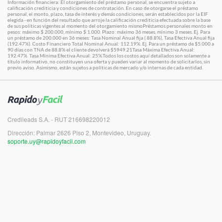
Información financiera: El otorgamiento del préstamo personal, se encuentra sujeto a
calificación crediticia y condiciones de contratación. En caso de otorgarse el préstamo
personal, el monto, plazo, tasa de interés y demás condiciones, serán establecidos por la EIF
elegida - en función del resultado que arroje la calificación crediticia efectuada sobre la base
de sus políticas vigentes al momento del otorgamiento mismoPréstamos personales monto en
pesos: máximo $ 200.000, mínimo $ 1.000. Plazo: máximo 36 meses, mínimo 3 meses. Ej. Para
un préstamo de 200.000 en 36 meses: Tasa Nominal Anual fija ( 88.8%), Tasa Efectiva Anual fija
(192.47%). Costo Financiero Total Nominal Anual: 112.19%. Ej. Para un préstamo de $5.000 a
90 días con TNA de 88.8% el cliente devolverá $5949.21Tasa Máxima Efectiva Anual:
192.47%. Tasa Mínima Efectiva Anual: 25%.Todos los costos aquí detallados son solamente a
título informativo, no constituyen una oferta y pueden variar al momento de solicitarlos, sin
previo aviso. Asimismo, están sujetos a políticas de mercado y/o internas de cada entidad.
Credileads S.A. - RUT 216698220012
Dirección: Palmar 2626 Piso 2, Montevideo, Uruguay.
soporte.uy@rapidoyfacil.com