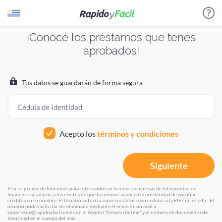
¡Conocé los préstamos que tenés
aprobados!
¿Cómo funciona?
Estamos procesando tus datos
Estamos procesando tus datos
Por favor aguarda unos instantes
Por favor aguarda unos instantes
Evaluamos tu perfil crediticio para identificar los
Tus datos se guardarán de forma segura
créditos o productos a los que podés acceder.
Cédula de Identidad
Te presentamos diferentes prestadores para que
puedas elegir el que más te sirva.
Acepto los
términos y condiciones
Te llaman de las empresas que elijas para hacerte una
Siguiente
propuesta.
El sitio provee de funciones para interesados en brindar a empresas de intermediación
financiera sus datos, a los efectos de que las mismas analicen la posibilidad de aprobar
créditos en su nombre. El Usuario autoriza a que sus datos sean cedidos a la EIF con este fin. El
VOLVER
usuario podrá solicitar ser eliminado mediante el envío de un mail a
soporte.uy@rapidoyfacil.com con el Asunto "Desuscribirme" y el número de documento de
Identidad en el cuerpo del mail.