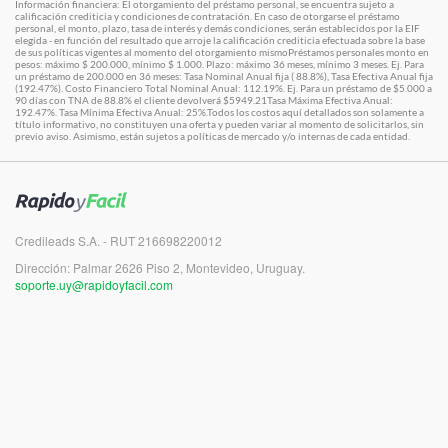
Información financiera: El otorgamiento del préstamo personal, se encuentra sujeto a
calificación crediticia y condiciones de contratación. En caso de otorgarse el préstamo
personal, el monto, plazo, tasa de interés y demás condiciones, serán establecidos por la EIF
elegida - en función del resultado que arroje la calificación crediticia efectuada sobre la base
de sus políticas vigentes al momento del otorgamiento mismoPréstamos personales monto en
pesos: máximo $ 200.000, mínimo $ 1.000. Plazo: máximo 36 meses, mínimo 3 meses. Ej. Para
un préstamo de 200.000 en 36 meses: Tasa Nominal Anual fija ( 88.8%), Tasa Efectiva Anual fija
(192.47%). Costo Financiero Total Nominal Anual: 112.19%. Ej. Para un préstamo de $5.000 a
90 días con TNA de 88.8% el cliente devolverá $5949.21Tasa Máxima Efectiva Anual:
192.47%. Tasa Mínima Efectiva Anual: 25%.Todos los costos aquí detallados son solamente a
título informativo, no constituyen una oferta y pueden variar al momento de solicitarlos, sin
previo aviso. Asimismo, están sujetos a políticas de mercado y/o internas de cada entidad.
Credileads S.A. - RUT 216698220012
Dirección: Palmar 2626 Piso 2, Montevideo, Uruguay.
soporte.uy@rapidoyfacil.com