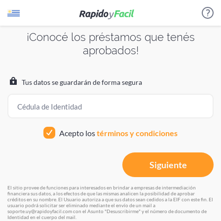
¡Conocé los préstamos que tenés
aprobados!
¿Cómo funciona?
Estamos procesando tus datos
Estamos procesando tus datos
Por favor aguarda unos instantes
Por favor aguarda unos instantes
Evaluamos tu perfil crediticio para identificar los
Tus datos se guardarán de forma segura
créditos o productos a los que podés acceder.
Cédula de Identidad
Te presentamos diferentes prestadores para que
puedas elegir el que más te sirva.
Acepto los
términos y condiciones
Te llaman de las empresas que elijas para hacerte una
Siguiente
propuesta.
El sitio provee de funciones para interesados en brindar a empresas de intermediación
financiera sus datos, a los efectos de que las mismas analicen la posibilidad de aprobar
créditos en su nombre. El Usuario autoriza a que sus datos sean cedidos a la EIF con este fin. El
VOLVER
usuario podrá solicitar ser eliminado mediante el envío de un mail a
soporte.uy@rapidoyfacil.com con el Asunto "Desuscribirme" y el número de documento de
Identidad en el cuerpo del mail.