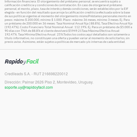
Información financiera: El otorgamiento del préstamo personal, se encuentra sujeto a
calificación crediticia y condiciones de contratación. En caso de otorgarse el préstamo
personal, el monto, plazo, tasa de interés y demás condiciones, serán establecidos por la EIF
elegida - en función del resultado que arroje la calificación crediticia efectuada sobre la base
de sus políticas vigentes al momento del otorgamiento mismoPréstamos personales monto en
pesos: máximo $ 200.000, mínimo $ 1.000. Plazo: máximo 36 meses, mínimo 3 meses. Ej. Para
un préstamo de 200.000 en 36 meses: Tasa Nominal Anual fija ( 88.8%), Tasa Efectiva Anual fija
(192.47%). Costo Financiero Total Nominal Anual: 112.19%. Ej. Para un préstamo de $5.000 a
90 días con TNA de 88.8% el cliente devolverá $5949.21Tasa Máxima Efectiva Anual:
192.47%. Tasa Mínima Efectiva Anual: 25%.Todos los costos aquí detallados son solamente a
título informativo, no constituyen una oferta y pueden variar al momento de solicitarlos, sin
previo aviso. Asimismo, están sujetos a políticas de mercado y/o internas de cada entidad.
Credileads S.A. - RUT 216698220012
Dirección: Palmar 2626 Piso 2, Montevideo, Uruguay.
soporte.uy@rapidoyfacil.com