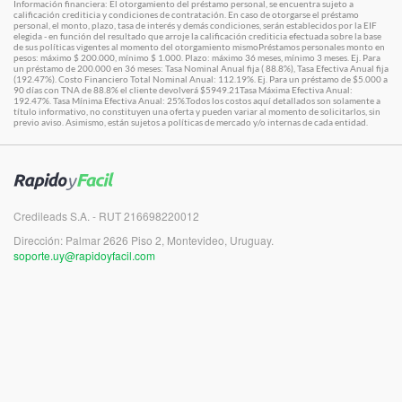
Información financiera: El otorgamiento del préstamo personal, se encuentra sujeto a
calificación crediticia y condiciones de contratación. En caso de otorgarse el préstamo
personal, el monto, plazo, tasa de interés y demás condiciones, serán establecidos por la EIF
elegida - en función del resultado que arroje la calificación crediticia efectuada sobre la base
de sus políticas vigentes al momento del otorgamiento mismoPréstamos personales monto en
pesos: máximo $ 200.000, mínimo $ 1.000. Plazo: máximo 36 meses, mínimo 3 meses. Ej. Para
un préstamo de 200.000 en 36 meses: Tasa Nominal Anual fija ( 88.8%), Tasa Efectiva Anual fija
(192.47%). Costo Financiero Total Nominal Anual: 112.19%. Ej. Para un préstamo de $5.000 a
90 días con TNA de 88.8% el cliente devolverá $5949.21Tasa Máxima Efectiva Anual:
192.47%. Tasa Mínima Efectiva Anual: 25%.Todos los costos aquí detallados son solamente a
título informativo, no constituyen una oferta y pueden variar al momento de solicitarlos, sin
previo aviso. Asimismo, están sujetos a políticas de mercado y/o internas de cada entidad.
Credileads S.A. - RUT 216698220012
Dirección: Palmar 2626 Piso 2, Montevideo, Uruguay.
soporte.uy@rapidoyfacil.com