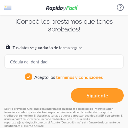
¡Conocé los préstamos que tenés
aprobados!
¿Cómo funciona?
Estamos procesando tus datos
Estamos procesando tus datos
Por favor aguarda unos instantes
Por favor aguarda unos instantes
Evaluamos tu perfil crediticio para identificar los
Tus datos se guardarán de forma segura
créditos o productos a los que podés acceder.
Cédula de Identidad
Te presentamos diferentes prestadores para que
puedas elegir el que más te sirva.
Acepto los
términos y condiciones
Te llaman de las empresas que elijas para hacerte una
Siguiente
propuesta.
El sitio provee de funciones para interesados en brindar a empresas de intermediación
financiera sus datos, a los efectos de que las mismas analicen la posibilidad de aprobar
créditos en su nombre. El Usuario autoriza a que sus datos sean cedidos a la EIF con este fin. El
VOLVER
usuario podrá solicitar ser eliminado mediante el envío de un mail a
soporte.uy@rapidoyfacil.com con el Asunto "Desuscribirme" y el número de documento de
Identidad en el cuerpo del mail.