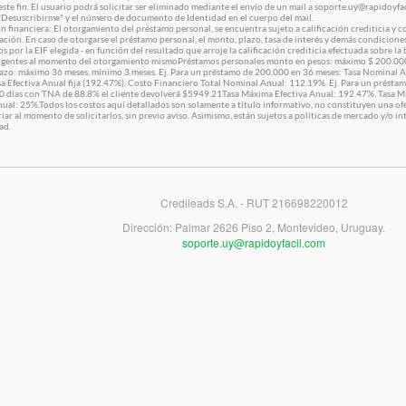
este fin. El usuario podrá solicitar ser eliminado mediante el envío de un mail a soporte.uy@rapidoyf
"Desuscribirme" y el número de documento de Identidad en el cuerpo del mail.
n financiera: El otorgamiento del préstamo personal, se encuentra sujeto a calificación crediticia y 
ación. En caso de otorgarse el préstamo personal, el monto, plazo, tasa de interés y demás condiciones
s por la EIF elegida - en función del resultado que arroje la calificación crediticia efectuada sobre la 
vigentes al momento del otorgamiento mismoPréstamos personales monto en pesos: máximo $ 200.00
lazo: máximo 36 meses, mínimo 3 meses. Ej. Para un préstamo de 200.000 en 36 meses: Tasa Nominal Anu
sa Efectiva Anual fija (192.47%). Costo Financiero Total Nominal Anual: 112.19%. Ej. Para un présta
0 días con TNA de 88.8% el cliente devolverá $5949.21Tasa Máxima Efectiva Anual: 192.47%. Tasa 
nual: 25%.Todos los costos aquí detallados son solamente a título informativo, no constituyen una ofe
ar al momento de solicitarlos, sin previo aviso. Asimismo, están sujetos a políticas de mercado y/o in
ad.
Credileads S.A. - RUT 216698220012
Dirección: Palmar 2626 Piso 2, Montevideo, Uruguay.
soporte.uy@rapidoyfacil.com