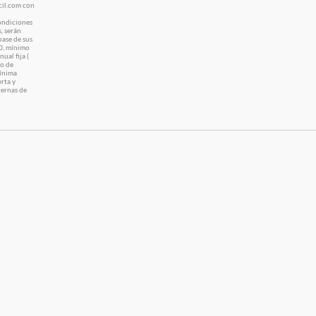
acil.com con
condiciones
, serán
base de sus
0, mínimo
al fija (
mo de
Mínima
rta y
ternas de