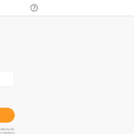
s o
 efectos de
n cedidos a