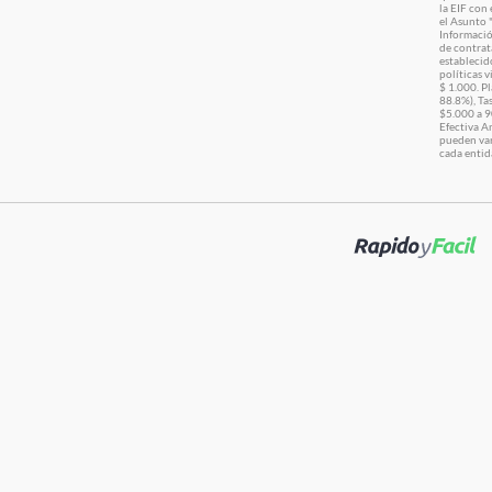
la EIF con 
el Asunto 
Informació
de contrat
establecido
políticas 
$ 1.000. P
88.8%), Ta
$5.000 a 9
Efectiva A
pueden vari
cada entid