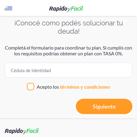
¡Conocé como podés solucionar tu
deuda!
¿Cómo funciona?
Estamos procesando tus datos
Estamos procesando tus datos
Completá el formulario para coordinar tu plan. Si cumplís con
Por favor aguarda unos instantes
Por favor aguarda unos instantes
Evaluamos tu perfil crediticio para identificar los
los requisitos podrías obtener un plan con TASA 0%.
créditos o productos a los que podés acceder.
Cédula de Identidad
Te presentamos diferentes prestadores para que
puedas elegir el que más te sirva.
Acepto los
términos y condiciones
Te llaman de las empresas que elijas para hacerte una
Siguiente
propuesta.
VOLVER